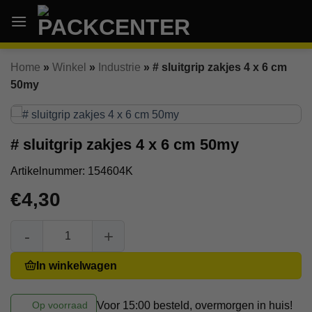
Ga
naar
inhoud
Home
»
Winkel
»
Industrie
»
# sluitgrip zakjes 4 x 6 cm
50my
# sluitgrip zakjes 4 x 6 cm 50my
Artikelnummer:
154604K
€
4,30
# sluitgrip zakjes 4 x 6 cm 50my aantal
In winkelwagen
Voor 15:00 besteld, overmorgen in huis!
Op voorraad