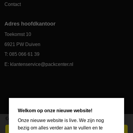
Contact
Adres hoofdkantoor
Toekomst 10
6921 PW Duiven
T: 085 066 61 39
E: klantenservice@packcenter.nl
×
Welkom op onze nieuwe website!
€
4,30
Excl. BTW
Onze nieuwe website is live. We zijn nog
bezig om alles verder aan te vullen en te
In winkelwagen