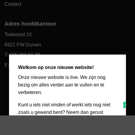
Contact
Adres hoofdkantoor
Toekomst 10
6921 PW Duiven
T: 085 066 61 39
×
E: klantenservice@packcenter.nl
Welkom op onze nieuwe website!
Onze nieuwe website is live. We zijn nog
bezig om alles verder aan te vullen en te
verbeteren.
Kunt u iets niet vinden of werkt iets nog niet
zoals u gewend bent? Neem dan gerust
contact op met het dichtstbijzijnde filiaal. We
helpen u graag persoonlijk verder.