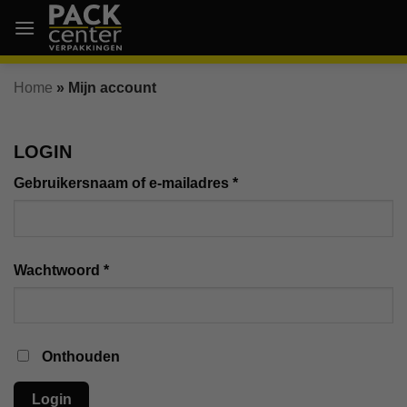
Ga
naar
inhoud
Home
»
Mijn account
LOGIN
Vereist
Gebruikersnaam of e-mailadres
*
Vereist
Wachtwoord
*
Onthouden
Login