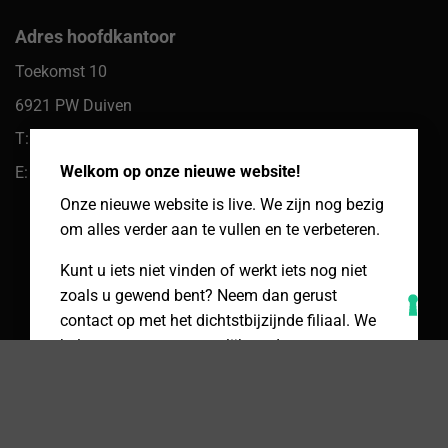
Adres hoofdkantoor
Toekomst 10
6921 PW Duiven
×
T: 085 066 61 39
Welkom op onze nieuwe website!
E: klantenservice@packcenter.nl
Onze nieuwe website is live. We zijn nog bezig
om alles verder aan te vullen en te verbeteren.
Kunt u iets niet vinden of werkt iets nog niet
zoals u gewend bent? Neem dan gerust
contact op met het dichtstbijzijnde filiaal. We
helpen u graag persoonlijk verder.
Neem contact op