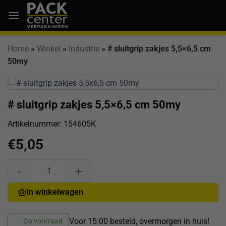
Ga
naar
inhoud
Home
»
Winkel
»
Industrie
»
# sluitgrip zakjes 5,5×6,5 cm
50my
# sluitgrip zakjes 5,5×6,5 cm 50my
Artikelnummer:
154605K
€
5,05
# sluitgrip zakjes 5,5x6,5 cm 50my aantal
In winkelwagen
Voor 15:00 besteld, overmorgen in huis!
Op voorraad