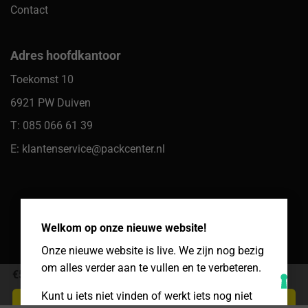
Contact
Adres hoofdkantoor
Toekomst 10
6921 PW Duiven
T: 085 066 61 39
E: klantenservice@packcenter.nl
×
Welkom op onze nieuwe website!
Onze nieuwe website is live. We zijn nog bezig
om alles verder aan te vullen en te verbeteren.
€
5,05
Excl. BTW
Kunt u iets niet vinden of werkt iets nog niet
In winkelwagen