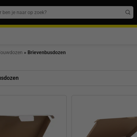
n
Vouwdozen
»
Brievenbusdozen
usdozen