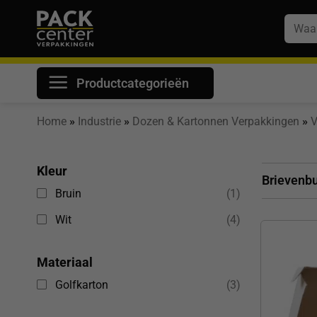
Ga
Zoeke
naar
naar:
inhoud
Productcategorieën
Home
»
Industrie
»
Dozen & Kartonnen Verpakkingen
»
Kleur
Brievenb
(1)
Bruin
(4)
Wit
Materiaal
(3)
Golfkarton