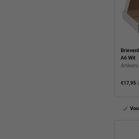
Brieve
A6 Wit
Artikel
€
17,95
E
Voo