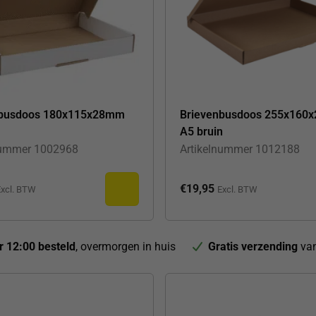
nbusdoos 180x115x28mm
Brievenbusdoos 255x160
A5 bruin
nummer
1002968
Artikelnummer
1012188
€
19,95
xcl. BTW
Excl. BTW
r 12:00 besteld
, overmorgen in huis
Gratis verzending
van