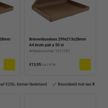
x28mm
Brievenbusdoos 299x213x28mm
A4 bruin pak a 50 st
Artikelnummer
1012187
€
13,95
Excl. BTW
af €250,- binnen Nederland
Beoordeeld met een
9