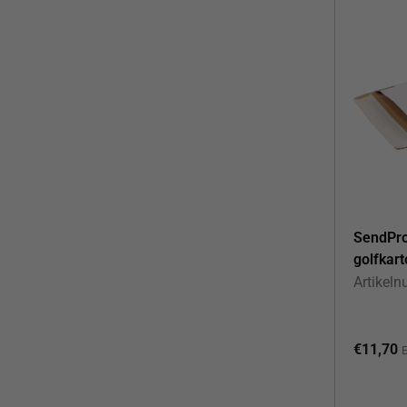
SendPro
golfkar
Artikel
€
11,70
E