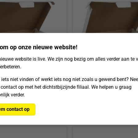
om op onze nieuwe website!
ieuwe website is live. We zijn nog bezig om alles verder aan te 
verbeteren.
busdoos A4
Brievenbusdoos Wit
 iets niet vinden of werkt iets nog niet zoals u gewend bent? N
3x28mm
350x250x28mm pak a 50s
 contact op met het dichtstbijzijnde filiaal. We helpen u graag
nummer
1004208
Artikelnummer
1003126
nlijk verder.
€
21,95
xcl. BTW
Excl. BTW
m contact op