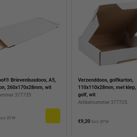
of® Brievenbusdoos, A5,
Verzenddoos, golfkarton,
ton, 260x170x28mm, wit
110x110x28mm, met klep,
golf, wit
nummer
377735
Artikelnummer
377725
xcl. BTW
€
9,20
Excl. BTW