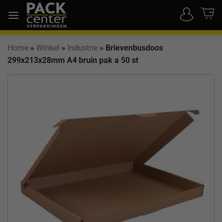
Ga
naar
inhoud
Home
»
Winkel
»
Industrie
»
Brievenbusdoos
299x213x28mm A4 bruin pak a 50 st