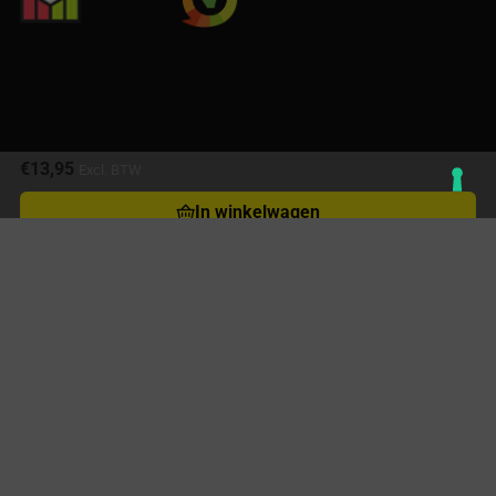
€
13,95
Excl. BTW
In winkelwagen