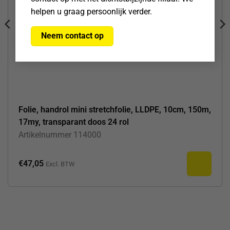
helpen u graag persoonlijk verder.
Neem contact op
Folie, handrol mini stretchfolie, LLDPE, 10cm, 150m,
17my, transparant doos 24 rol
Artikelnummer
114000
€
47,05
Excl. BTW