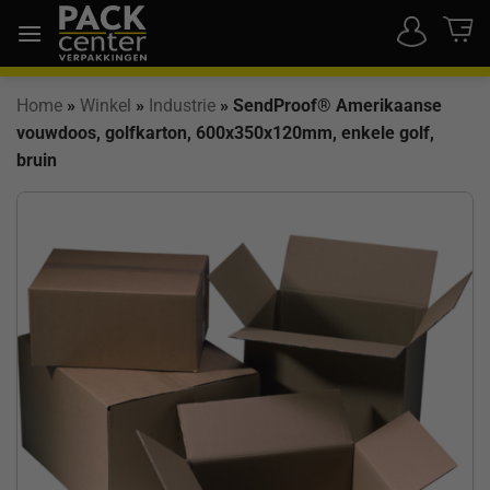
Ga
naar
inhoud
Home
»
Winkel
»
Industrie
»
SendProof® Amerikaanse
vouwdoos, golfkarton, 600x350x120mm, enkele golf,
bruin