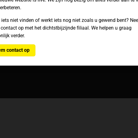
verbeteren.
Klachten
Onze winkels
Privacy
 afhalen
Hoofdkantoor
 iets niet vinden of werkt iets nog niet zoals u gewend bent? N
 contact op met het dichtstbijzijnde filiaal. We helpen u graag
Cookiebeleid
Contact
nlijk verder.
m contact op