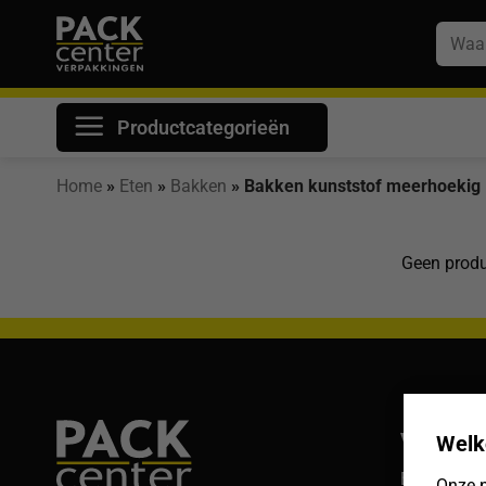
Ga
Zoeke
naar
naar:
inhoud
Productcategorieën
Home
»
Eten
»
Bakken
»
Bakken kunststof meerhoekig
Geen produ
Veelgest
Welk
Bestelling
Onze n