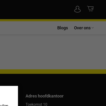
Blogs
Over ons
×
Adres hoofdkantoor
er
Toekomst 10
vullen