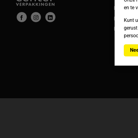
en te 
Betalingen
Bezorgen &
Kunt u
gerust
Retouren
persoo
Nee