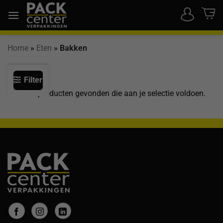
Ga
naar
inhoud
Home
»
Eten
»
Bakken
Filter
Geen producten gevonden die aan je selectie voldoen.