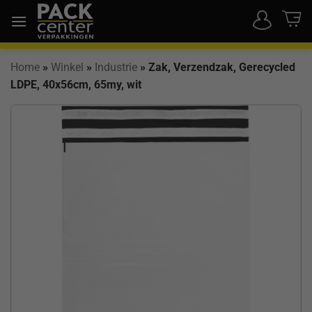
Ga
naar
inhoud
Home
»
Winkel
»
Industrie
»
Zak, Verzendzak, Gerecycled
LDPE, 40x56cm, 65my, wit