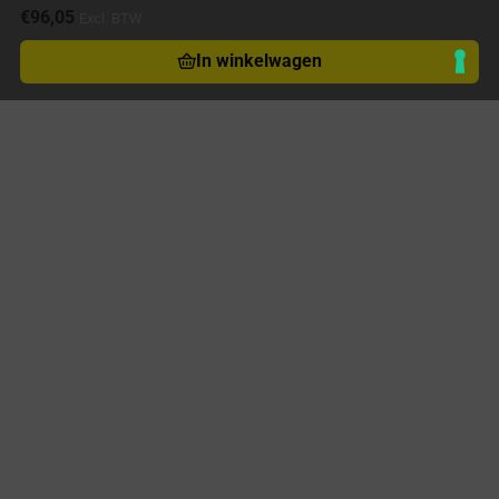
€
96,05
Excl. BTW
In winkelwagen