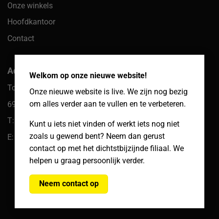
Onze winkels
Hoofdkantoor
Contact
×
Adres hoofdkantoor
Welkom op onze nieuwe website!
Toekomst 10
Onze nieuwe website is live. We zijn nog bezig
om alles verder aan te vullen en te verbeteren.
6921 PW Duiven
T: 085 066 61 39
Kunt u iets niet vinden of werkt iets nog niet
zoals u gewend bent? Neem dan gerust
E: klantenservice@packcenter.nl
contact op met het dichtstbijzijnde filiaal. We
helpen u graag persoonlijk verder.
Neem contact op