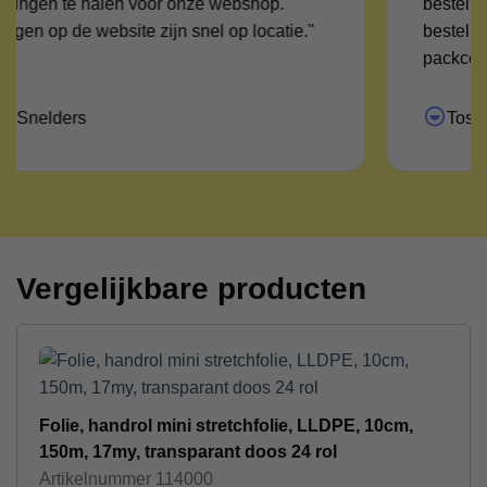
bestelling ! En uiteindelijk na 6 dagen krijg je de
bestelling afgeleverd Maar de medewerker van
packcenter heeft me wel serieus genomen en
uitgezocht waar het pakketje was ! Daar voor mijn
dank !"
Tosca
Vergelijkbare producten
Folie, handrol mini stretchfolie, LLDPE, 10cm,
150m, 17my, transparant doos 24 rol
Artikelnummer
114000