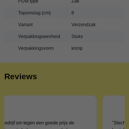
PDM type
Zak
Topomslag (cm)
8
Variant
Verzendzak
Verpakkingseenheid
Stuks
Verpakkingsvorm
krimp
Reviews
"Slecht ! Je moet dagen wachten voor je