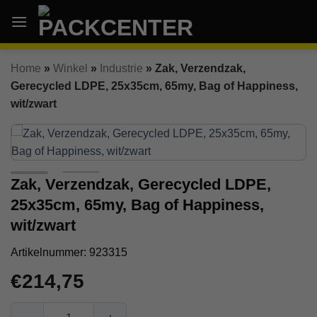
Ga
naar
inhoud
Home
»
Winkel
»
Industrie
»
Zak, Verzendzak,
Gerecycled LDPE, 25x35cm, 65my, Bag of Happiness,
wit/zwart
Zak, Verzendzak, Gerecycled LDPE,
25x35cm, 65my, Bag of Happiness,
wit/zwart
Artikelnummer:
923315
€
214,75
Zak, Verzendzak, Gerecycled LDPE, 25x35cm, 65my, Bag o