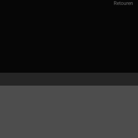
Retouren
Hoekprofielen karton 45x45x3mm 1200mm