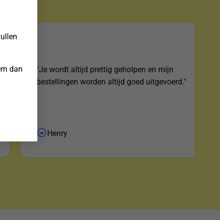
×
vullen
eem dan
"Je wordt altijd prettig geholpen en mijn
bestellingen worden altijd goed uitgevoerd."
Henry