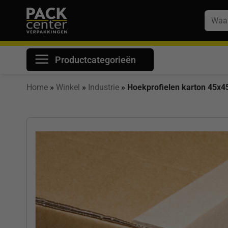
Ga
Zoeke
naar
naar:
inhoud
Productcategorieën
Home
»
Winkel
»
Industrie
»
Hoekprofielen karton 45x