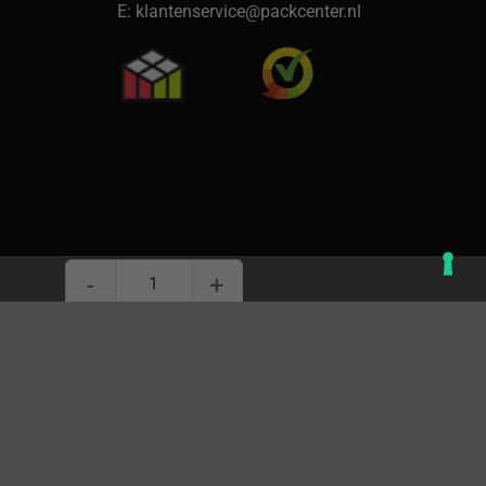
E: klantenservice@packcenter.nl
Hoekprofielen karton 45x45x3mm 1200mm lang 66 st/
In winkelwagen
cl. BTW