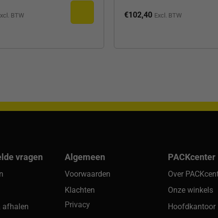
€
102,40
xcl. BTW
Excl. BTW
elde vragen
Algemeen
PACKcenter
en
Voorwaarden
Over PACKcent
Klachten
Onze winkels
Privacy
 afhalen
Hoofdkantoor