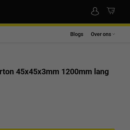
Blogs
Over ons
arton 45x45x3mm 1200mm lang
x3mm 1200mm lang 66 st/per pak aantal