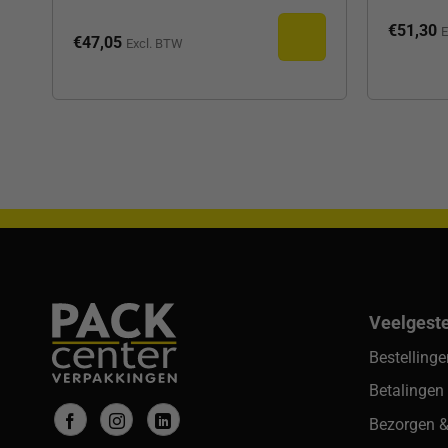
€
51,30
E
€
47,05
Excl. BTW
Veelgest
Bestelling
Betalingen
Bezorgen &