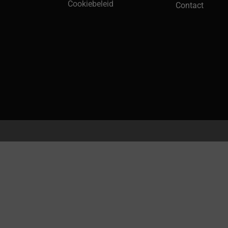
Cookiebeleid
Contact
 lang 66 st/per pak
€
45,70
Ex