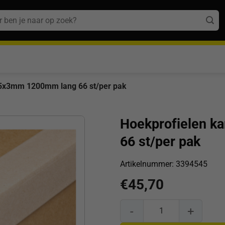
n
45x3mm 1200mm lang 66 st/per pak
Hoekprofielen k
66 st/per pak
Artikelnummer:
3394545
€
45,70
Hoekprofielen karton 45x45