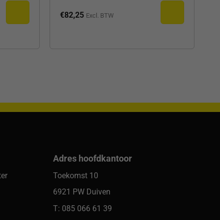
€
82,25
Excl. BTW
Adres hoofdkantoor
er
Toekomst 10
6921 PW Duiven
T: 085 066 61 39