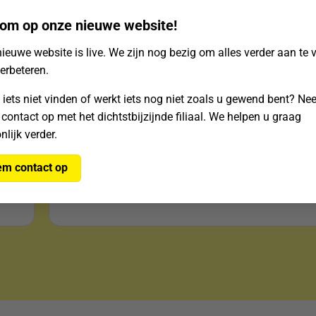
om op onze nieuwe website!
ieuwe website is live. We zijn nog bezig om alles verder aan te 
verbeteren.
 iets niet vinden of werkt iets nog niet zoals u gewend bent? N
"Bij Packcenter, gaat heel goed en de bezorging
 contact op met het dichtstbijzijnde filiaal. We helpen u graag
was ook snel."
nlijk verder.
m contact op
Gerard