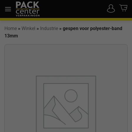
Ga
naar
inhoud
Home
»
Winkel
»
Industrie
»
gespen voor polyester-band
13mm