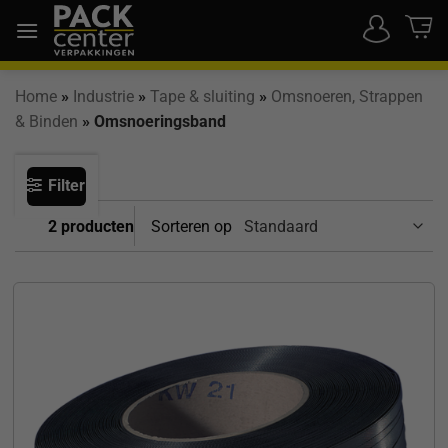
Ga
naar
inhoud
Home
»
Industrie
»
Tape & sluiting
»
Omsnoeren, Strappen
& Binden
»
Omsnoeringsband
Filter
2 producten
Sorteren op