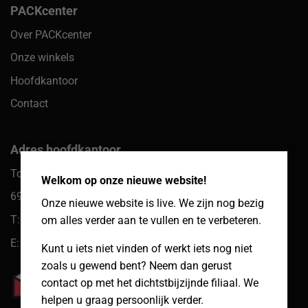
PACKcenter
Over PACKcenter
Onze winkels
Hoofdkantoor
Contact
Adres hoofdkantoor
×
Toekomst 10
Welkom op onze nieuwe website!
6921 PW Duiven
Onze nieuwe website is live. We zijn nog bezig
T: 085 066 61 39
om alles verder aan te vullen en te verbeteren.
E: klantenservice@packcenter.nl
Kunt u iets niet vinden of werkt iets nog niet
zoals u gewend bent? Neem dan gerust
contact op met het dichtstbijzijnde filiaal. We
helpen u graag persoonlijk verder.