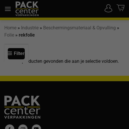
Ga
naar
inhoud
Home
»
Industrie
»
Beschermingsmateriaal & Opvulling
»
Folie
»
rekfolie
Filter
Geen producten gevonden die aan je selectie voldoen.