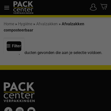
Ga
naar
inhoud
Home
»
Hygiëne
»
Afvalzakken
»
Afvalzakken
composteerbaar
Filter
Geen producten gevonden die aan je selectie voldoen.