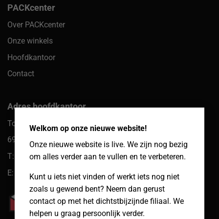
PACKcenter
Over PACKcenter
Onze winkels
Hoofdkantoor
Contact
Adres hoofdkantoor
×
Toekomst 10
Welkom op onze nieuwe website!
6921 PW Duiven
Onze nieuwe website is live. We zijn nog bezig
T: 085 066 61 39
om alles verder aan te vullen en te verbeteren.
E: klantenservice@packcenter.nl
Kunt u iets niet vinden of werkt iets nog niet
zoals u gewend bent? Neem dan gerust
contact op met het dichtstbijzijnde filiaal. We
helpen u graag persoonlijk verder.