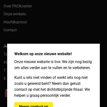
Over PACKcenter
Onze winkels
Hoofdkantoor
Contact
×
Adres hoofdkantoor
Welkom op onze nieuwe website!
Toekomst 10
Onze nieuwe website is live. We zijn nog bezig
6921 PW Duiven
om alles verder aan te vullen en te verbeteren.
T: 085 066 61 39
Kunt u iets niet vinden of werkt iets nog niet
E: klantenservice@packcenter.nl
zoals u gewend bent? Neem dan gerust
contact op met het dichtstbijzijnde filiaal. We
helpen u graag persoonlijk verder.
Neem contact op