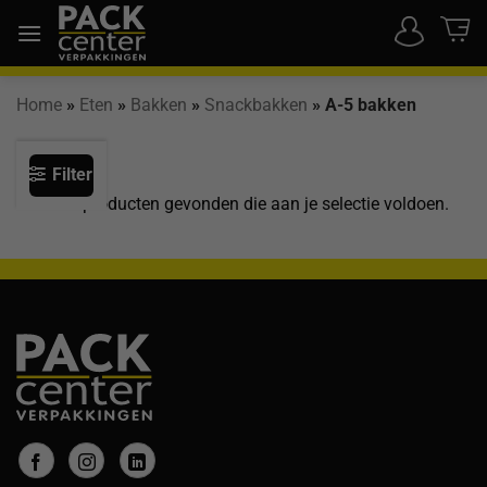
Ga
naar
inhoud
Home
»
Eten
»
Bakken
»
Snackbakken
»
A-5 bakken
Filter
Geen producten gevonden die aan je selectie voldoen.