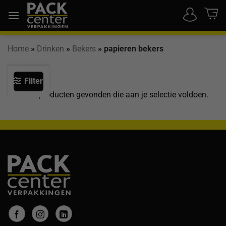
Ga
naar
inhoud
Home
»
Drinken
»
Bekers
»
papieren bekers
Filter
Geen producten gevonden die aan je selectie voldoen.