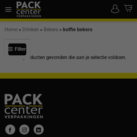
Ga
naar
inhoud
Home
»
Drinken
»
Bekers
»
koffie bekers
Filter
Geen producten gevonden die aan je selectie voldoen.