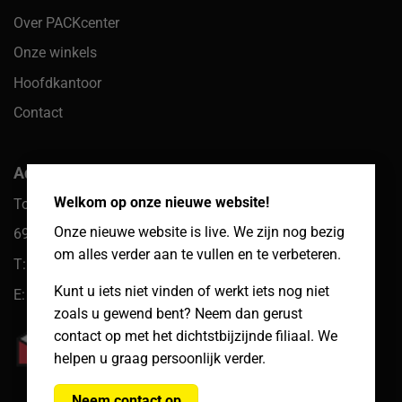
Over PACKcenter
Onze winkels
Hoofdkantoor
Contact
×
Adres hoofdkantoor
Welkom op onze nieuwe website!
Toekomst 10
Onze nieuwe website is live. We zijn nog bezig
6921 PW Duiven
om alles verder aan te vullen en te verbeteren.
T: 085 066 61 39
Kunt u iets niet vinden of werkt iets nog niet
E: klantenservice@packcenter.nl
zoals u gewend bent? Neem dan gerust
contact op met het dichtstbijzijnde filiaal. We
helpen u graag persoonlijk verder.
Neem contact op