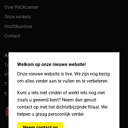
Over PACKcenter
Onze winkels
Hoofdkantoor
Contact
×
Adres hoofdkantoor
Welkom op onze nieuwe website!
Toekomst 10
Onze nieuwe website is live. We zijn nog bezig
6921 PW Duiven
om alles verder aan te vullen en te verbeteren.
T: 085 066 61 39
Kunt u iets niet vinden of werkt iets nog niet
E: klantenservice@packcenter.nl
zoals u gewend bent? Neem dan gerust
contact op met het dichtstbijzijnde filiaal. We
helpen u graag persoonlijk verder.
Neem contact op