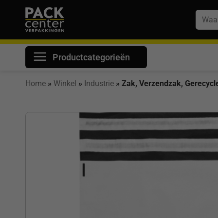
Ga
Zoeke
naar
naar:
inhoud
Productcategorieën
Home
»
Winkel
»
Industrie
»
Zak, Verzendzak, Gerecycl