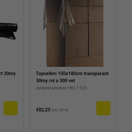
rt 30my
Topvellen 150x180cm transparant
30my rol a 300 vel
Artikelnummer
HKL1103
€
82,25
Excl. BTW