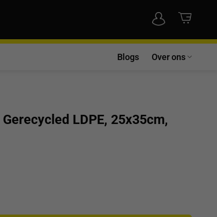
Blogs
Over ons
, Gerecycled LDPE, 25x35cm,
 LDPE, 25x35cm, 65my, wit aantal