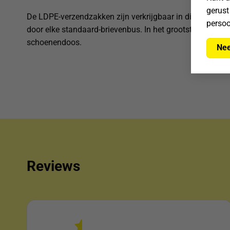
gerust
De LDPE-verzendzakken zijn verkrijgbaar in diverse form
persoo
door elke standaard-brievenbus. In het grootste formaat
schoenendoos.
Nee
Reviews