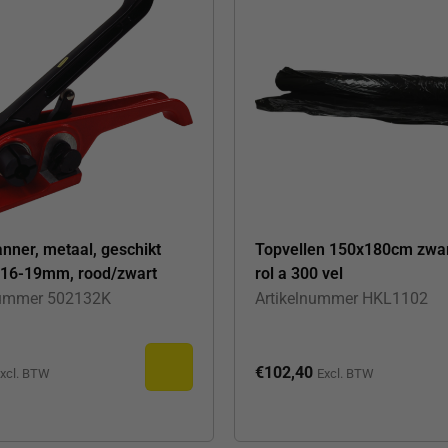
nner, metaal, geschikt
Topvellen 150x180cm zwa
-16-19mm, rood/zwart
rol a 300 vel
nummer
502132K
Artikelnummer
HKL1102
€
102,40
xcl. BTW
Excl. BTW