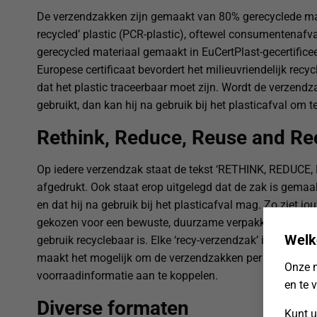
De verzendzakken zijn gemaakt van 80% gerecyclede ma
recycled’ plastic (PCR-plastic), oftewel consumentenafva
gerecycled materiaal gemaakt in EuCertPlast-gecertificee
Europese certificaat bevordert het milieuvriendelijk recyc
dat het plastic traceerbaar moet zijn. Wordt de verzendz
gebruikt, dan kan hij na gebruik bij het plasticafval om 
Rethink, Reduce, Reuse and Re
Op iedere verzendzak staat de tekst ‘RETHINK, REDUC
afgedrukt. Ook staat erop uitgelegd dat de zak is gemaa
en dat hij na gebruik bij het plasticafval mag. Zo ziet jouw
gekozen voor een bewuste, duurzame verpakking en weet
Welk
gebruik recyclebaar is. Elke ‘recy-verzendzak’ is voorzie
maakt het mogelijk om de verzendzakken per stuk te scan
Onze n
voorraadinformatie aan te koppelen.
en te 
Diverse formaten
Kunt u