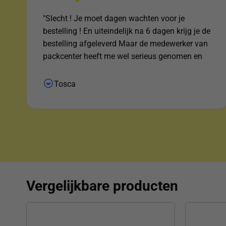
"Slecht ! Je moet dagen wachten voor je
bestelling ! En uiteindelijk na 6 dagen krijg je de
bestelling afgeleverd Maar de medewerker van
packcenter heeft me wel serieus genomen en
uitgezocht waar het pakketje was ! Daar voor
mijn dank !"
Tosca
Vergelijkbare producten