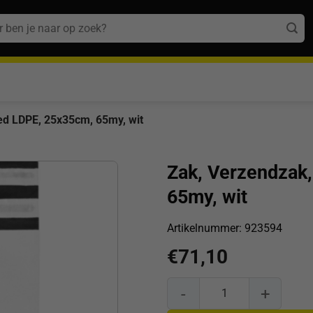
n
ed LDPE, 25x35cm, 65my, wit
Zak, Verzendzak
65my, wit
Artikelnummer:
923594
€
71,10
Zak, Verzendzak, Gerecycled