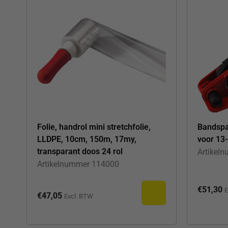
Folie, handrol mini stretchfolie,
Bandspa
LLDPE, 10cm, 150m, 17my,
voor 13
transparant doos 24 rol
Artikel
Artikelnummer
114000
€
51,30
E
€
47,05
Excl. BTW