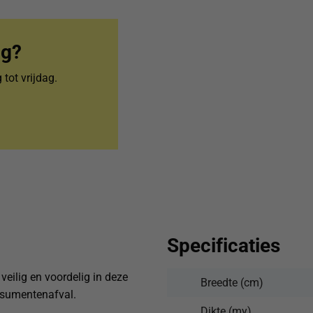
ag?
tot vrijdag.
Specificaties
veilig en voordelig in deze
Breedte (cm)
nsumentenafval.
Dikte (my)