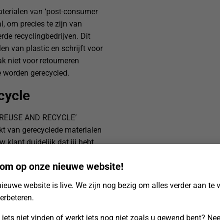
terialen van ‘post-consumer
l, om precies te zijn van
rde recyclingbedrijven. Dit
len van plastic en schrijft voor
ak niet voor retourneren
te worden gerecycled.
cycle
E, REUSE AND RECYCLE’
kt van gerecyclede materialen
 klant duidelijk dat jij hebt
 hij dat de verzendzak na
om op onze nieuwe website!
n van een unieke barcode. Dit
nen en er je eigen prijs- en
ieuwe website is live. We zijn nog bezig om alles verder aan te 
verbeteren.
 iets niet vinden of werkt iets nog niet zoals u gewend bent? N