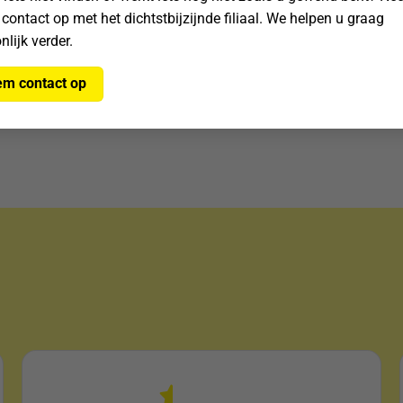
 contact op met het dichtstbijzijnde filiaal. We helpen u graag
aten. Dit kleine formaat past
nlijk verder.
 past ook gemakkelijk een
m contact op