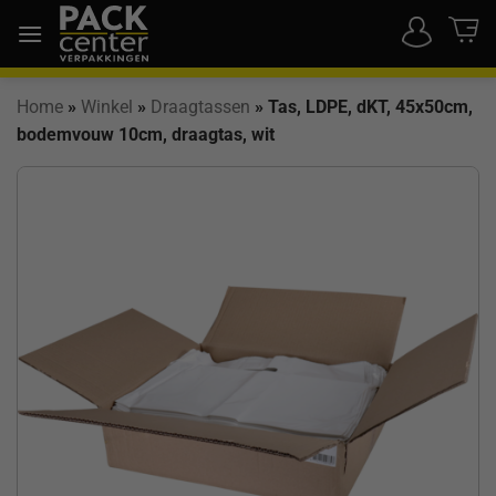
Ga
naar
inhoud
Home
»
Winkel
»
Draagtassen
»
Tas, LDPE, dKT, 45x50cm,
bodemvouw 10cm, draagtas, wit