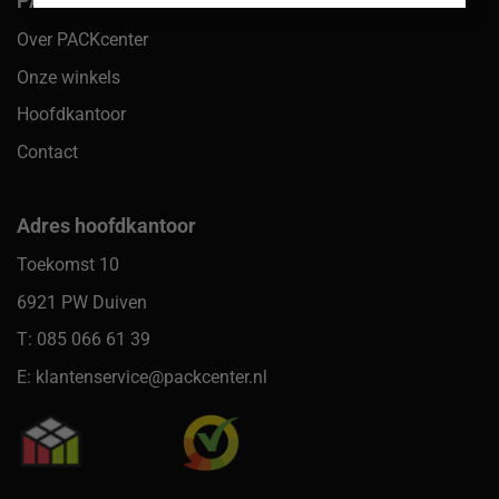
PACKcenter
Over PACKcenter
Onze winkels
Hoofdkantoor
Contact
Adres hoofdkantoor
Toekomst 10
6921 PW Duiven
T: 085 066 61 39
E: klantenservice@packcenter.nl