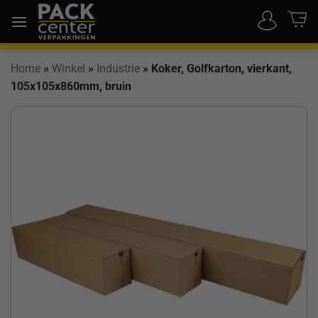
Ga
naar
inhoud
Home
»
Winkel
»
Industrie
»
Koker, Golfkarton, vierkant,
105x105x860mm, bruin