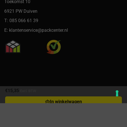
Toekomst 10
6921 PW Duiven
T: 085 066 61 39
E: klantenservice@packcenter.nl
€
15,35
Excl. BTW
In winkelwagen