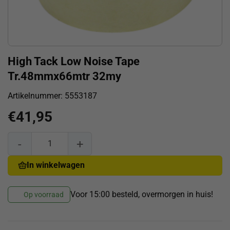
High Tack Low Noise Tape
Tr.48mmx66mtr 32my
Artikelnummer:
5553187
€
41,95
High Tack Low Noise Tape Tr.48mmx66mtr 32my aantal
In winkelwagen
Voor 15:00 besteld, overmorgen in huis!
Op voorraad