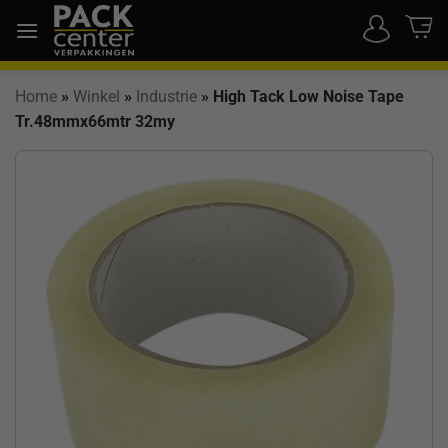
Ga
naar
inhoud
Home
»
Winkel
»
Industrie
»
High Tack Low Noise Tape
Tr.48mmx66mtr 32my