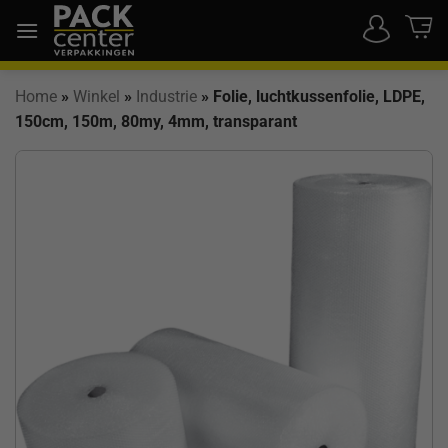
Ga
naar
inhoud
Home
»
Winkel
»
Industrie
»
Folie, luchtkussenfolie, LDPE,
150cm, 150m, 80my, 4mm, transparant