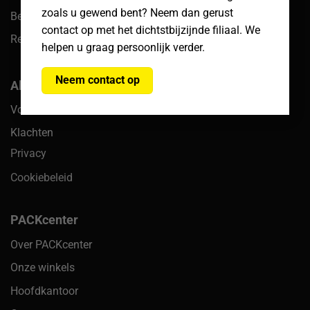
zoals u gewend bent? Neem dan gerust
Bezorgen & afhalen
contact op met het dichtstbijzijnde filiaal. We
Retouren
helpen u graag persoonlijk verder.
Neem contact op
Algemeen
Voorwaarden
Klachten
Privacy
Cookiebeleid
PACKcenter
Over PACKcenter
Onze winkels
Hoofdkantoor