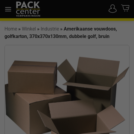
Ga
naar
inhoud
Home
»
Winkel
»
Industrie
»
Amerikaanse vouwdoos,
golfkarton, 370x370x130mm, dubbele golf, bruin