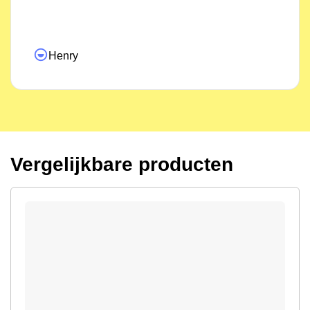
direct nodig. Ik ben naar Zwolle gereden waar het
personeel zeer behulpzaam was. Positieve
ervaring dus!"
Esther
Vergelijkbare producten