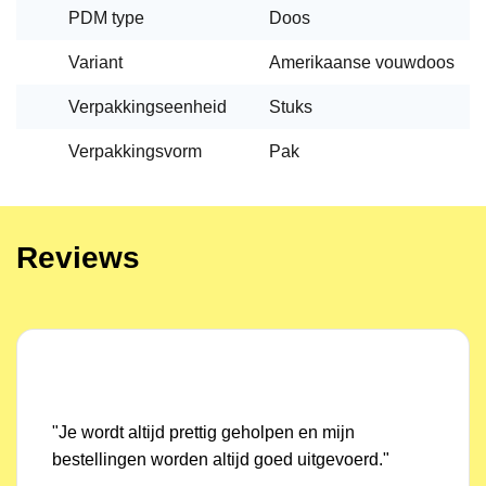
PDM type
Doos
Variant
Amerikaanse vouwdoos
Verpakkingseenheid
Stuks
Verpakkingsvorm
Pak
Reviews
"Na een vlotte afwikkeling van mijn online
bestelling was ik nog wat vergeten. Dit had ik per