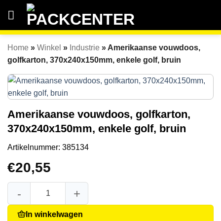
Ga
naar
inhoud
Home
»
Winkel
»
Industrie
»
Amerikaanse vouwdoos,
golfkarton, 370x240x150mm, enkele golf, bruin
Amerikaanse vouwdoos, golfkarton,
370x240x150mm, enkele golf, bruin
Artikelnummer:
385134
€
20,55
Amerikaanse vouwdoos, golfkarton, 370x240x150mm, enkel
In winkelwagen