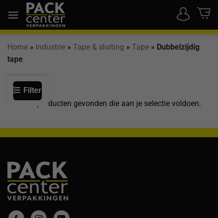
Ga
naar
inhoud
Home
»
Industrie
»
Tape & sluiting
»
Tape
»
Dubbelzijdig
tape
Filter
Geen producten gevonden die aan je selectie voldoen.