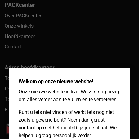
PACKcenter
Over PACKcenter
Onze winkels
Hoofdkantoor
Contact
Adres hoofdkantoor
×
Toekomst 10
Welkom op onze nieuwe website!
6921 PW Duiven
Onze nieuwe website is live. We zijn nog bezig
T: 085 066 61 39
om alles verder aan te vullen en te verbeteren.
E: klantenservice@packcenter.nl
Kunt u iets niet vinden of werkt iets nog niet
zoals u gewend bent? Neem dan gerust
contact op met het dichtstbijzijnde filiaal. We
helpen u graag persoonlijk verder.