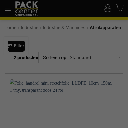
Ga
naar
inhoud
Home
»
Industrie
»
Industrie & Machines
»
Afrolapparaten
Filter
2 producten
Sorteren op