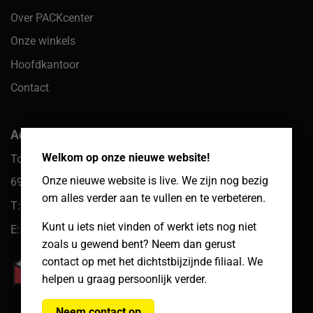
Over PACKcenter
Onze winkels
Hoofdkantoor
Contact
×
Adres hoofdkantoor
Welkom op onze nieuwe website!
Toekomst 10
Onze nieuwe website is live. We zijn nog bezig
6921 PW Duiven
om alles verder aan te vullen en te verbeteren.
T: 085 066 61 39
Kunt u iets niet vinden of werkt iets nog niet
E: klantenservice@packcenter.nl
zoals u gewend bent? Neem dan gerust
contact op met het dichtstbijzijnde filiaal. We
helpen u graag persoonlijk verder.
Neem contact op