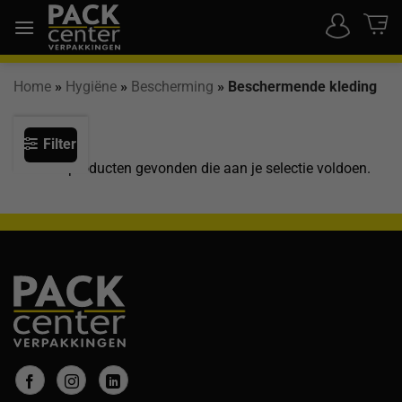
Ga
naar
inhoud
Home
»
Hygiëne
»
Bescherming
»
Beschermende kleding
Filter
Geen producten gevonden die aan je selectie voldoen.