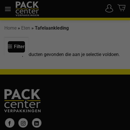
Ga
naar
inhoud
Home
»
Eten
»
Tafelaankleding
Filter
Geen producten gevonden die aan je selectie voldoen.