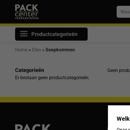
Ga
Zoeke
naar
naar:
inhoud
Productcategorieën
Home
»
Eten
»
Soepkommen
Categorieën
Geen produ
Er bestaan geen productcategorieën.
Welk
Veelgest
Onze n