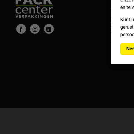
en te 
Bestelling
Kunt u
Betalingen
gerust
Bezorgen &
persoo
Retouren
Nee