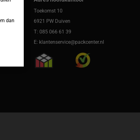
er
Toekomst 10
eem dan
6921 PW Duiven
T: 085 066 61 39
E: klantenservice@packcenter.nl