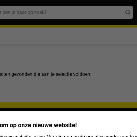
n
cten gevonden die aan je selectie voldoen.
om op onze nieuwe website!
elde vragen
Algemeen
PACKcenter
ieuwe website is live. We zijn nog bezig om alles verder aan te 