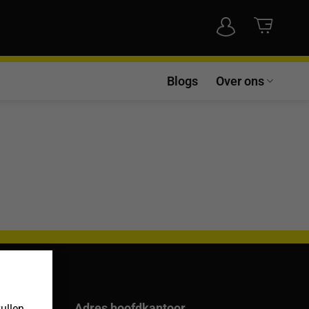
Blogs
Over ons
×
Adres hoofdkantoor
vullen