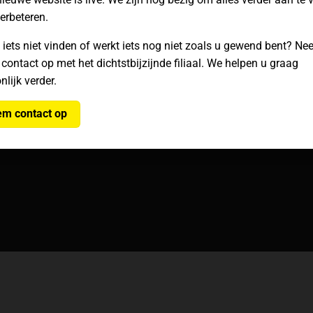
verbeteren.
en
Voorwaarden
Over PACKcent
 iets niet vinden of werkt iets nog niet zoals u gewend bent? N
Klachten
Onze winkels
 contact op met het dichtstbijzijnde filiaal. We helpen u graag
Privacy
 afhalen
Hoofdkantoor
nlijk verder.
Cookiebeleid
Contact
m contact op