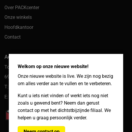
Over PACKcenter
Onze winkels
Hoofdkantoor
Contact
×
Adres hoofdkantoor
Welkom op onze nieuwe website!
Toekomst 10
Onze nieuwe website is live. We zijn nog bezig
6921 PW Duiven
om alles verder aan te vullen en te verbeteren.
T: 085 066 61 39
Kunt u iets niet vinden of werkt iets nog niet
E: klantenservice@packcenter.nl
zoals u gewend bent? Neem dan gerust
contact op met het dichtstbijzijnde filiaal. We
helpen u graag persoonlijk verder.
Neem contact op