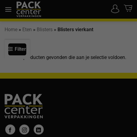
Ga
naar
inhoud
Home
»
Eten
»
Blisters
»
Blisters vierkant
Filter
Geen producten gevonden die aan je selectie voldoen.