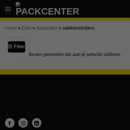
Ga
naar
inhoud
Home
»
Eten
»
Apparaten
»
zakkensluiters
Filter
Geen producten gevonden die aan je selectie voldoen.