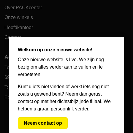
Over PACKcenter
Onze winkels
Hoofdkantoor
Contact
×
Welkom op onze nieuwe website!
Adres hoofdkantoor
Onze nieuwe website is live. We zijn nog
bezig om alles verder aan te vullen en te
Toekomst 10
verbeteren.
6921 PW Duiven
Kunt u iets niet vinden of werkt iets nog niet
T: 085 066 61 39
zoals u gewend bent? Neem dan gerust
E: klantenservice@packcenter.nl
contact op met het dichtstbijzijnde filiaal. We
helpen u graag persoonlijk verder.
Neem contact op