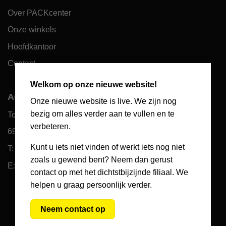
Over PACKcenter
Onze winkels
Hoofdkantoor
Contact
×
Welkom op onze nieuwe website!
Adres hoofdkantoor
Onze nieuwe website is live. We zijn nog
bezig om alles verder aan te vullen en te
Toekomst 10
verbeteren.
6921 PW Duiven
Kunt u iets niet vinden of werkt iets nog niet
T: 085 066 61 39
zoals u gewend bent? Neem dan gerust
E: klantenservice@packcenter.nl
contact op met het dichtstbijzijnde filiaal. We
helpen u graag persoonlijk verder.
Neem contact op