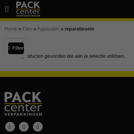
Ga
naar
inhoud
Home
»
Eten
»
Apparaten
»
reparatiesets
Filter
Geen producten gevonden die aan je selectie voldoen.