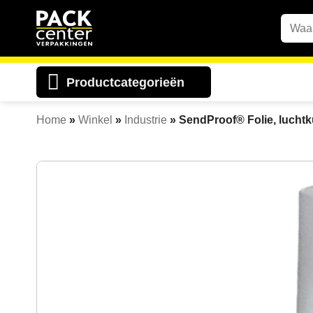
Ga
Zoek
naar
naar:
inhoud
Productcategorieën
Home
»
Winkel
»
Industrie
»
SendProof® Folie, luchtk