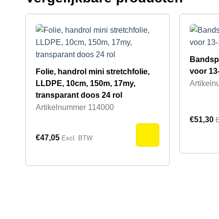
Bandspa
voor 13
Folie, handrol mini stretchfolie,
LLDPE, 10cm, 150m, 17my,
Artikel
transparant doos 24 rol
Artikelnummer
114000
€
51,30
E
€
47,05
Excl. BTW