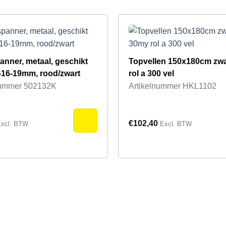
nner, metaal, geschikt
Topvellen 150x180cm zw
-16-19mm, rood/zwart
rol a 300 vel
nummer
502132K
Artikelnummer
HKL1102
€
102,40
xcl. BTW
Excl. BTW