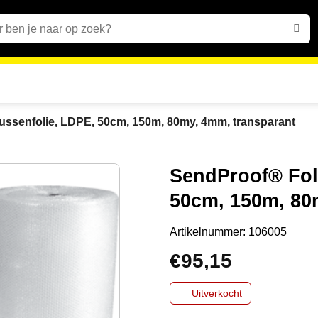
en
ussenfolie, LDPE, 50cm, 150m, 80my, 4mm, transparant
SendProof® Foli
50cm, 150m, 80
Artikelnummer:
106005
€
95,15
Uitverkocht