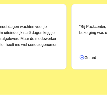
"Bij Packcenter, gaat heel goed en de
bezorging was ook snel."
Gerard