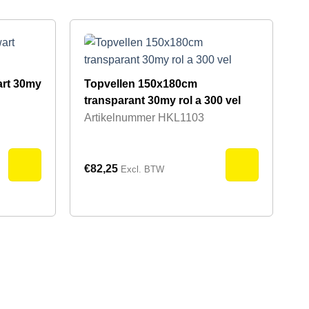
art 30my
Topvellen 150x180cm
transparant 30my rol a 300 vel
Artikelnummer
HKL1103
€
82,25
Excl. BTW