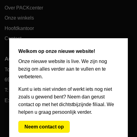
Over PACKcenter
Onze winkels
Hoofdkantoor
Contact
×
Welkom op onze nieuwe website!
Adres hoofdkantoor
Onze nieuwe website is live. We zijn nog
bezig om alles verder aan te vullen en te
Toekomst 10
verbeteren.
6921 PW Duiven
Kunt u iets niet vinden of werkt iets nog niet
T: 085 066 61 39
zoals u gewend bent? Neem dan gerust
E: klantenservice@packcenter.nl
contact op met het dichtstbijzijnde filiaal. We
helpen u graag persoonlijk verder.
Neem contact op