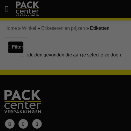
Ga
naar
inhoud
Home
»
Winkel
»
Etiketteren en prijzen
»
Etiketten
Filter
Geen producten gevonden die aan je selectie voldoen.