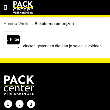
Ga
naar
inhoud
Home
»
Winkel
»
Etiketteren en prijzen
Filter
Geen producten gevonden die aan je selectie voldoen.