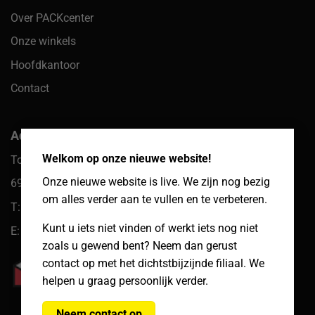
Over PACKcenter
Onze winkels
Hoofdkantoor
Contact
×
Adres hoofdkantoor
Welkom op onze nieuwe website!
Toekomst 10
Onze nieuwe website is live. We zijn nog bezig
6921 PW Duiven
om alles verder aan te vullen en te verbeteren.
T: 085 066 61 39
Kunt u iets niet vinden of werkt iets nog niet
E: klantenservice@packcenter.nl
zoals u gewend bent? Neem dan gerust
contact op met het dichtstbijzijnde filiaal. We
helpen u graag persoonlijk verder.
Neem contact op