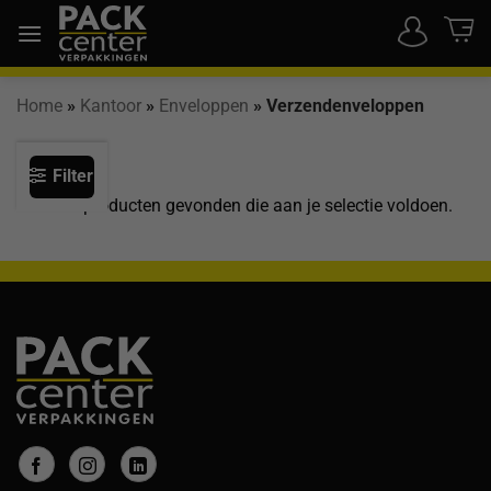
Ga
naar
inhoud
Home
»
Kantoor
»
Enveloppen
»
Verzendenveloppen
Filter
Geen producten gevonden die aan je selectie voldoen.