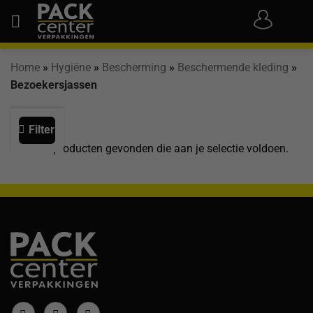
Ga
naar
inhoud
Home
»
Hygiëne
»
Bescherming
»
Beschermende kleding
»
Bezoekersjassen
Filter
Geen producten gevonden die aan je selectie voldoen.