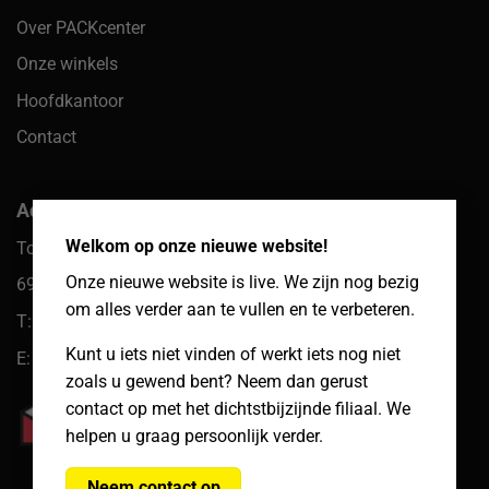
Over PACKcenter
Onze winkels
Hoofdkantoor
Contact
×
Adres hoofdkantoor
Welkom op onze nieuwe website!
Toekomst 10
Onze nieuwe website is live. We zijn nog bezig
6921 PW Duiven
om alles verder aan te vullen en te verbeteren.
T: 085 066 61 39
Kunt u iets niet vinden of werkt iets nog niet
E: klantenservice@packcenter.nl
zoals u gewend bent? Neem dan gerust
contact op met het dichtstbijzijnde filiaal. We
helpen u graag persoonlijk verder.
Neem contact op