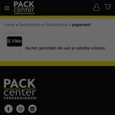
Ga
naar
inhoud
Home
»
Geschenken
»
Vulmateriaal
»
papierwol
Filter
Geen producten gevonden die aan je selectie voldoen.